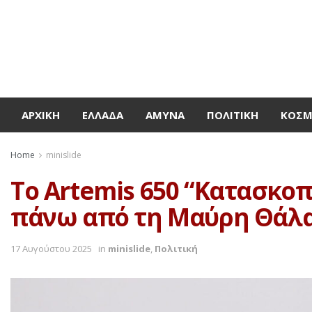
ΑΡΧΙΚΉ
ΕΛΛΆΔΑ
ΆΜΥΝΑ
ΠΟΛΙΤΙΚΉ
ΚΌΣ
Home
minislide
Το Artemis 650 “Κατασκο
πάνω από τη Μαύρη Θάλ
17 Αυγούστου 2025
in
minislide
,
Πολιτική