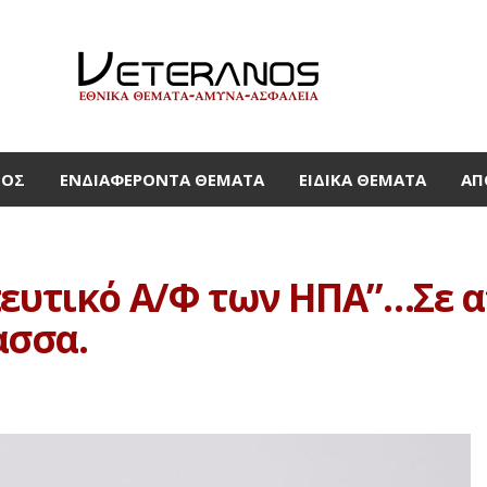
ΜΟΣ
ΕΝΔΙΑΦΈΡΟΝΤΑ ΘΈΜΑΤΑ
ΕΙΔΙΚΆ ΘΈΜΑΤΑ
ΑΠ
πευτικό Α/Φ των ΗΠΑ”…Σε 
ασσα.