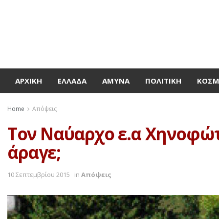
ΑΡΧΙΚΉ
ΕΛΛΆΔΑ
ΆΜΥΝΑ
ΠΟΛΙΤΙΚΉ
ΚΌΣ
Home
Απόψεις
Τον Ναύαρχο ε.α Χηνοφώτ
άραγε;
10 Σεπτεμβρίου 2015
in
Απόψεις