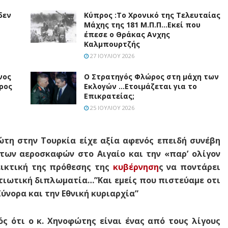
δεν
Κύπρος :Το Χρονικό της Τελευταίας
Μάχης της 181 Μ.Π.Π…Εκεί που
έπεσε ο Θράκας Ανχης
Καλμπουρτζής
27 ΙΟΥΛΊΟΥ 2026
νος
Ο Στρατηγός Φλώρος στη μάχη των
ρος
Εκλογών …Ετοιμάζεται για το
Επικρατείας;
25 ΙΟΥΛΊΟΥ 2026
ώτη στην Τουρκία είχε αξία αφενός επειδή συνέβη
των αεροσκαφών στο Αιγαίο και την «παρ’ ολίγον
δεικτική της πρόθεσης της
κυβέρνηση
ς να ποντάρει
τιωτική διπλωματία…”Και εμείς που πιστεύαμε οτι
Σύνορα και την Εθνική κυριαρχία”
ός ότι ο κ. Χηνοφώτης είναι ένας από τους λίγους