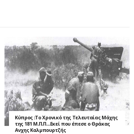
Κύπρος :Το Χρονικό της Τελευταίας Μάχης
της 181 Μ.Π.Π…Εκεί που έπεσε ο Θράκας
Ανχης Καλμπουρτζής