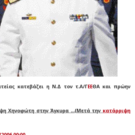
τείας κατεβάζει η Ν.Δ τον τ.Α/Γ
ΕΕ
ΘΑ και πρώην
εψη Χηνοφώτη στην Άγκυρα …(Μετά την
κατάρριψη
2006 00:00