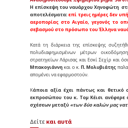
H επίσκεψη του ναυάρχου Χηνοφώτη στη
αποτελέσματα:
επί τρεις ημέρες δεν υπ
αεροπορίας στο Αιγαίο, γεγονός το οπ
σεβασμού στο πρόσωπο του Έλληνα ναυ
Κατά τη διάρκεια της επίσκεψης συζητή
πολυδιαφημισμένων μέτρων οικοδόμησ
στρατηγείων Λάρισας και Εσκί Σεχίρ και ό
Μπακογιάννη
και ο κ.
Π.
Μολυβιάτης
παλα
απομένει να εφαρμοστούν.
Κ
άποια αξία έχει πάντως και θετικό
εκπροσώπου του κ. Τομ Κέισι ανέφερε 
σχέσεων μεταξύ
«των δύο καλών μας να
Δείτε
και αυτά