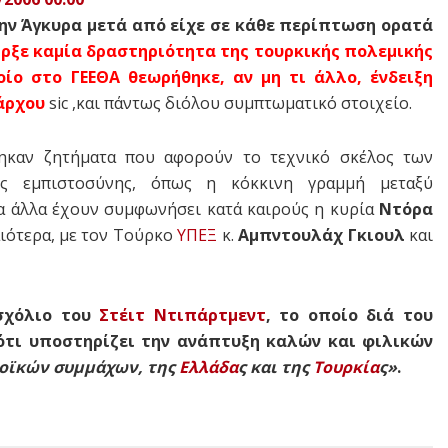
ν Άγκυρα μετά από είχε σε κάθε περίπτωση ορατά
ήρξε καμία δραστηριότητα της τουρκικής πολεμικής
οίο στο ΓΕΕΘΑ θεωρήθηκε, αν μη τι άλλο, ένδειξη
άρχου
sic ,και πάντως διόλου συμπτωματικό στοιχείο.
θηκαν ζητήματα που αφορούν το τεχνικό σκέλος των
ης εμπιστοσύνης, όπως η κόκκινη γραμμή μεταξύ
σα άλλα έχουν συμφωνήσει κατά καιρούς η κυρία
Ντόρα
ιότερα, με τον Τούρκο
ΥΠΕΞ
κ.
Αμπντουλάχ Γκιουλ
και
 σχόλιο του
Στέιτ Ντιπάρτμεντ
, το οποίο διά του
ότι υποστηρίζει την ανάπτυξη καλών και φιλικών
τοϊκών συμμάχων,
της
Ελλάδα
ς και της
Τουρκία
ς»
.