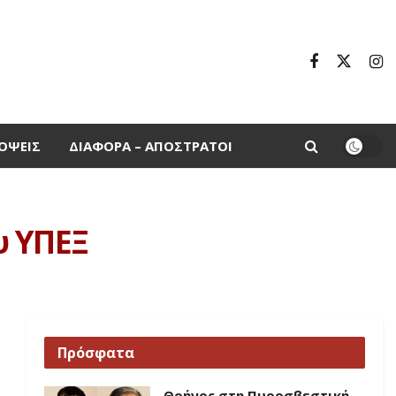
ΌΨΕΙΣ
ΔΙΆΦΟΡΑ – ΑΠΌΣΤΡΑΤΟΙ
υ ΥΠΕΞ
Πρόσφατα
Θρήνος στη Πυροσβεστική