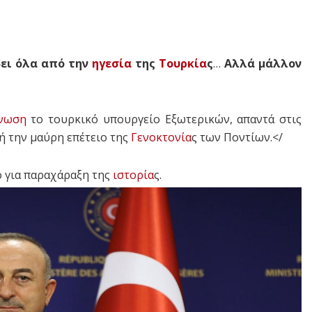
δει όλα από την
ηγεσία
της
Τουρκία
ς
…
Αλλά μάλλον
ίνωση
το τουρκικό υπουργείο Εξωτερικών, απαντά στις
 την μαύρη επέτειο της
Γενοκτονία
ς των Ποντίων.</
ο για παραχάραξη της
ιστορία
ς.