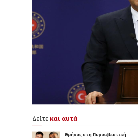
Δείτε
και αυτά
Θρήνος στη Πυροσβεστική