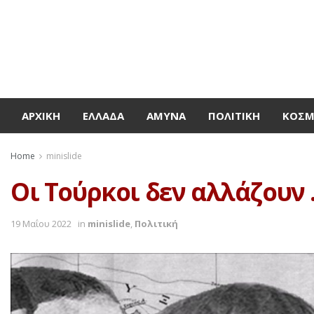
ΑΡΧΙΚΉ
ΕΛΛΆΔΑ
ΆΜΥΝΑ
ΠΟΛΙΤΙΚΉ
ΚΌΣ
Home
minislide
Οι Τούρκοι δεν αλλάζου
19 Μαΐου 2022
in
minislide
,
Πολιτική