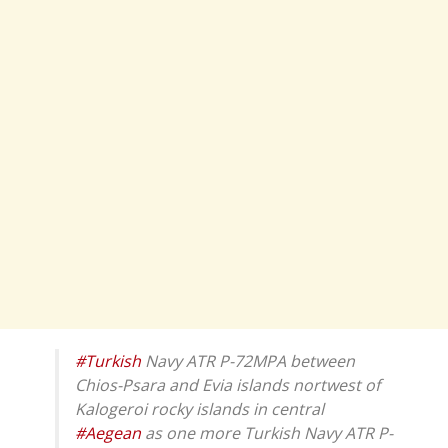
#Turkish
Navy ATR P-72MPA between
Chios-Psara and Evia islands nortwest of
Kalogeroi rocky islands in central
#Aegean
as one more Turkish Navy ATR P-