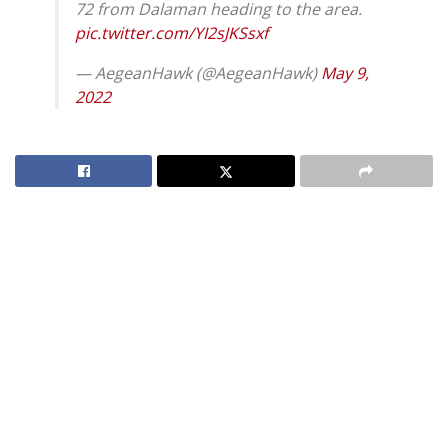
72 from Dalaman heading to the area.
pic.twitter.com/YI2sJKSsxf
— AegeanHawk (@AegeanHawk)
May 9,
2022