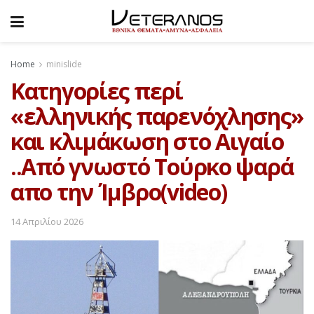
Home
minislide
Κατηγορίες περί
«ελληνικής παρενόχλησης»
και κλιμάκωση στο Αιγαίο
..Από γνωστό Τούρκο ψαρά
απο την Ίμβρο(video)
14 Απριλίου 2026