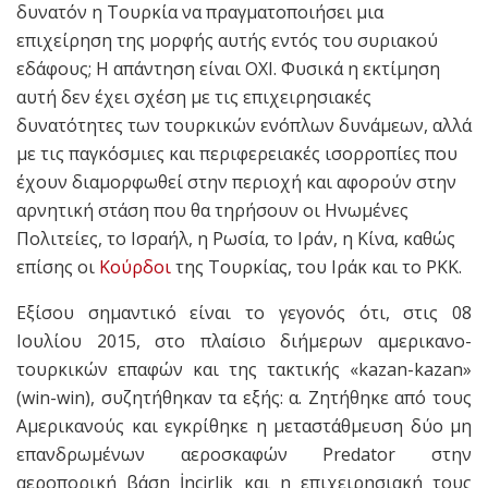
δυνατόν η Τουρκία να πραγματοποιήσει μια
επιχείρηση της μορφής αυτής εντός του συριακού
εδάφους; Η απάντηση είναι ΟΧΙ. Φυσικά η εκτίμηση
αυτή δεν έχει σχέση με τις επιχειρησιακές
δυνατότητες των τουρκικών ενόπλων δυνάμεων, αλλά
με τις παγκόσμιες και περιφερειακές ισορροπίες που
έχουν διαμορφωθεί στην περιοχή και αφορούν στην
αρνητική στάση που θα τηρήσουν οι Ηνωμένες
Πολιτείες, το Ισραήλ, η Ρωσία, το Ιράν, η Κίνα, καθώς
επίσης οι
Κούρδοι
της Τουρκίας, του Ιράκ και το ΡΚΚ.
Εξίσου σημαντικό είναι το γεγονός ότι, στις 08
Ιουλίου 2015, στο πλαίσιο διήμερων αμερικανο-
τουρκικών επαφών και της τακτικής «kazan-kazan»
(win-win), συζητήθηκαν τα εξής: α. Ζητήθηκε από τους
Αμερικανούς και εγκρίθηκε η μεταστάθμευση δύο μη
επανδρωμένων αεροσκαφών Predator στην
αεροπορική βάση İncirlik και η επιχειρησιακή τους