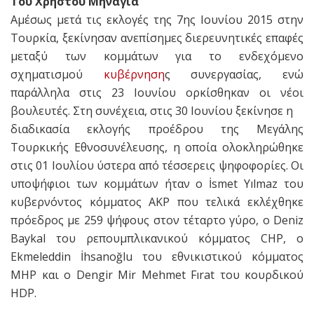
Του Χρήστου Μηνάγια
Αμέσως μετά τις εκλογές της 7ης Ιουνίου 2015 στην
Τουρκία, ξεκίνησαν ανεπίσημες διερευνητικές επαφές
μεταξύ των κομμάτων για το ενδεχόμενο
σχηματισμού
κυβέρνηση
ς συνεργασίας, ενώ
παράλληλα στις 23 Ιουνίου ορκίσθηκαν οι νέοι
βουλευτές. Στη συνέχεια, στις 30 Ιουνίου ξεκίνησε η
διαδικασία εκλογής προέδρου της Μεγάλης
Τουρκικής Εθνοσυνέλευσης, η οποία ολοκληρώθηκε
στις 01 Ιουλίου ύστερα από τέσσερεις ψηφοφορίες. Οι
υποψήφιοι των κομμάτων ήταν ο İsmet Yılmaz του
κυβερνόντος κόμματος AKΡ που τελικά εκλέχθηκε
πρόεδρος με 259 ψήφους στον τέταρτο γύρο, ο Deniz
Baykal του ρεπουμπλικανικού κόμματος CHP, ο
Ekmeleddin İhsanoğlu του εθνικιστικού κόμματος
ΜΗΡ και ο Dengir Mir Mehmet Fırat του κουρδικού
HDP.