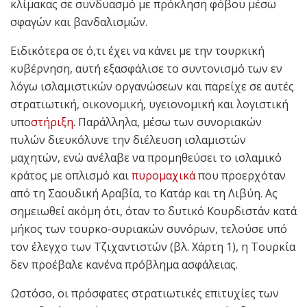
κλίμακας σε συνδυασμό με πρόκληση φόβου μέσω
σφαγών και βανδαλισμών.
Ειδικότερα σε ό,τι έχει να κάνει με την τουρκική
κυβέρνηση, αυτή εξασφάλισε το συντονισμό των εν
λόγω ισλαμιστικών οργανώσεων και παρείχε σε αυτές
στρατιωτική, οικονομική, υγειονομική και λογιστική
υπο
στήριξη
. Παράλληλα, μέσω των συνοριακών
πυλών διευκόλυνε την διέλευση ισλαμιστών
μαχητών, ενώ ανέλαβε να προμηθεύσει το ισλαμικό
κράτος με οπλισμό και
πυρομαχικά
που προερχόταν
από τη Σαουδική Αραβία, το Κατάρ και τη Λιβύη. Ας
σημειωθεί ακόμη ότι, όταν το δυτικό Κουρδιστάν κατά
μήκος των τουρκο-συριακών συνόρων, τελούσε υπό
τον έλεγχο των Τζιχαντιστών (βλ. Χάρτη 1), η Τουρκία
δεν προέβαλε κανένα πρόβλημα ασφάλειας.
Ωστόσο, οι πρόσφατες στρατιωτικές επιτυχίες των