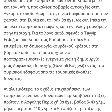
συνένωσης του κουρδικού καντονιού Kobani με το
καντόνι Afrin, προκάλεσε σοβαρές ανησυχίες στην
Άγκυρα, η οποία θεωρεί ότι, η νέα διαφοροποίηση των
χαρτών στη Συρία και το Ιράκ θα έχει ως συνέπεια την
απώλεια τουρκικού εδάφους και την αλλαγή συνόρων
στην περιοχή. Για το λόγο αυτό, αφενός ο Tayyip
Erdoğan απείλησε τους Κούρδους ότι δεν θα
επιτρέψει τη δημιουργία κουρδικού κράτους στη
βόρεια Συρία, αφετέρου άρχισαν οι
προπαρασκευαστικές ενέργειες για τη δημιουργία
μιας Ασφαλούς Περιοχής (Güvenli Bölgesi) εντός του
συριακού εδάφους από τις τουρκικές ένοπλες
δυνάμεις.
Αναλυτικότερα, το σχέδιο επιχειρήσεων των
τουρκικών ενόπλων δυνάμεων περιλαμβάνει τα εξής:
πρώτον, η Ασφαλής Περιοχή θα έχει βάθος 5-40 χλμ.,
μήκος περίπου 110 χλμ. και θα ορίζεται μεταξύ της