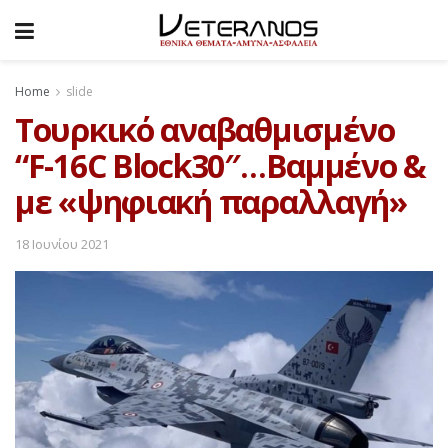
Home
slide
Τουρκικό αναβαθμισμένο
“F-16C Block30″…Βαμμένο &
με «ψηφιακή παραλλαγή»
18 Ιουνίου 2021