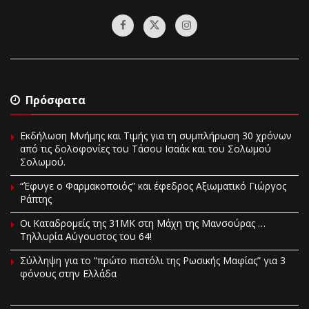
Πρόσφατα
Εκδήλωση Μνήμης και Τιμής για τη συμπλήρωση 30 χρόνων
από τις δολοφονίες του Τάσου Ισαάκ και του Σολωμού
Σολωμού.
“Έφυγε ο Φαρμακοποιός” και έφεδρος Αξιωματικό Γιώργος
Ράπτης
Οι Καταδρομείς της 31ΜΚ στη Mάχη της Μανσούρας …
Τηλλυρία Αύγουστος του 64!
Σύλληψη για το “πρώτο πιστόλι της Ρωσικής Μαφίας” για 3
φόνους στην Ελλάδα