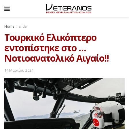
Home
slide
Τουρκικό Ελικόπτερο
εντοπίστηκε στο …
Νοτιοανατολικό Αιγαίο!!
14 Μαρτίου 2024