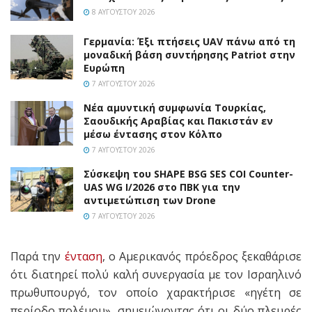
8 ΑΥΓΟΎΣΤΟΥ 2026
Γερμανία: Έξι πτήσεις UAV πάνω από τη
μοναδική βάση συντήρησης Patriot στην
Ευρώπη
7 ΑΥΓΟΎΣΤΟΥ 2026
Νέα αμυντική συμφωνία Τουρκίας,
Σαουδικής Αραβίας και Πακιστάν εν
μέσω έντασης στον Κόλπο
7 ΑΥΓΟΎΣΤΟΥ 2026
Σύσκεψη του SHAPE BSG SES COI Counter-
UAS WG I/2026 στο ΠΒΚ για την
αντιμετώπιση των Drone
7 ΑΥΓΟΎΣΤΟΥ 2026
Παρά την
ένταση
, ο Αμερικανός πρόεδρος ξεκαθάρισε
ότι διατηρεί πολύ καλή συνεργασία με τον Ισραηλινό
πρωθυπουργό, τον οποίο χαρακτήρισε «ηγέτη σε
περίοδο πολέμου», σημειώνοντας ότι οι δύο πλευρές