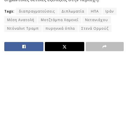
Tags:
διαπραγματεύσεις
Διπλωματία
ΗΠΑ
Ιράν
Μέση Ανατολή
Μοτζτάμπα Χαμενεΐ
Νετανιάχου
Ντόναλντ Τραμπ
πυρηνικά όπλα
Στενά Ορμούζ