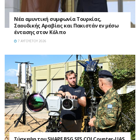
Νέα αμυντική συμφωνία Τουρκίας,
Σαουδικής Αραβίας και Πακιστάν εν μέσω
έντασης στον Κόλπο
7 ΑΥΓΟΎΣΤΟΥ 2026
Σύσκεψη του SHAPE BSG SES COI Counter-UAS