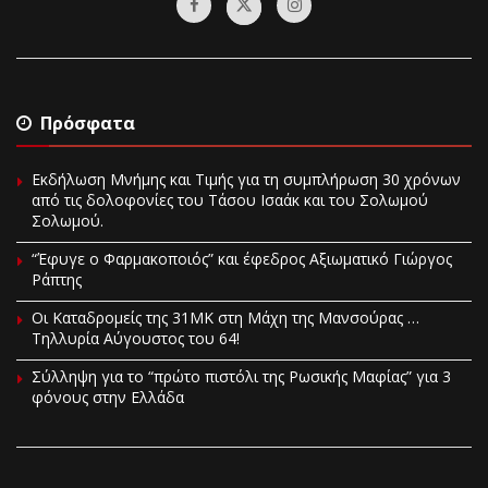
Πρόσφατα
Εκδήλωση Μνήμης και Τιμής για τη συμπλήρωση 30 χρόνων
από τις δολοφονίες του Τάσου Ισαάκ και του Σολωμού
Σολωμού.
“Έφυγε ο Φαρμακοποιός” και έφεδρος Αξιωματικό Γιώργος
Ράπτης
Οι Καταδρομείς της 31ΜΚ στη Mάχη της Μανσούρας …
Τηλλυρία Αύγουστος του 64!
Σύλληψη για το “πρώτο πιστόλι της Ρωσικής Μαφίας” για 3
φόνους στην Ελλάδα