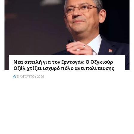
Νέα απειλή για τον Ερντογάν: Ο Οζγκιούρ
Οζέλ χτίζει ισχυρό πόλο αντιπολίτευσης
3 ΑΥΓΟΎΣΤΟΥ 2026