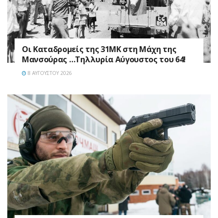
Οι Καταδρομείς της 31ΜΚ στη Mάχη της
Μανσούρας …Τηλλυρία Αύγουστος του 64!
8 ΑΥΓΟΎΣΤΟΥ 2026