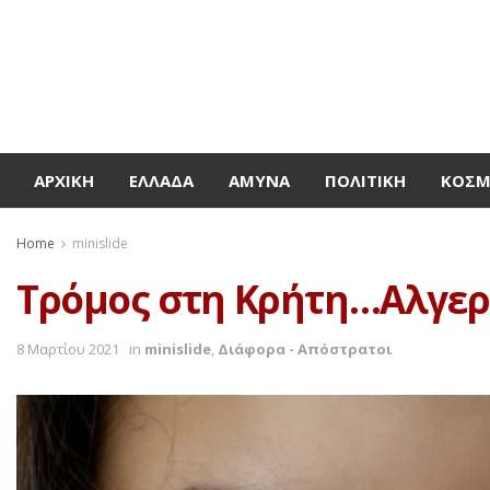
ΑΡΧΙΚΉ
ΕΛΛΆΔΑ
ΆΜΥΝΑ
ΠΟΛΙΤΙΚΉ
ΚΌΣ
Home
minislide
Τρόμος στη Κρήτη…Αλγερι
8 Μαρτίου 2021
in
minislide
,
Διάφορα - Απόστρατοι