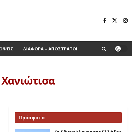
ΌΨΕΙΣ
ΔΙΆΦΟΡΑ – ΑΠΌΣΤΡΑΤΟΙ
 Χανιώτισα
Πρόσφατα
Οι Εθνοφύλακες της Ελλάδος