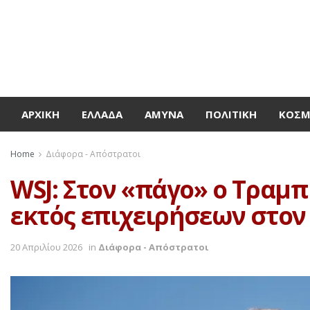
ΑΡΧΙΚΉ
ΕΛΛΆΔΑ
ΆΜΥΝΑ
ΠΟΛΙΤΙΚΉ
ΚΌΣ
Home
Διάφορα - Απόστρατοι
WSJ: Στον «πάγο» ο Τραμπ
εκτός επιχειρήσεων στον
20 Απριλίου 2026
in
Διάφορα - Απόστρατοι