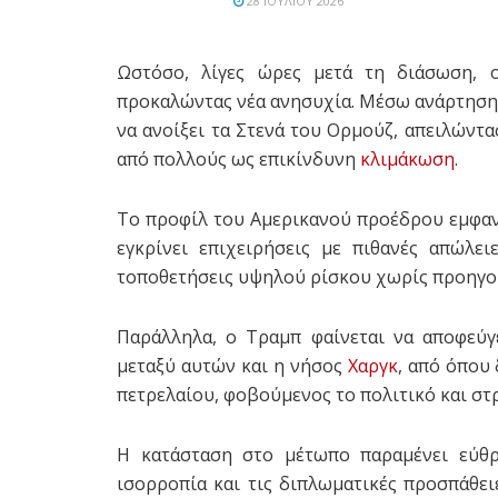
28 ΙΟΥΛΊΟΥ 2026
Ωστόσο, λίγες ώρες μετά τη διάσωση, ο
προκαλώντας νέα ανησυχία. Μέσω ανάρτησης
να ανοίξει τα Στενά του Ορμούζ, απειλώντ
από πολλούς ως επικίνδυνη
κλιμάκωση
.
Το προφίλ του Αμερικανού προέδρου εμφανίζ
εγκρίνει επιχειρήσεις με πιθανές απώλε
τοποθετήσεις υψηλού ρίσκου χωρίς προηγού
Παράλληλα, ο Τραμπ φαίνεται να αποφεύγ
μεταξύ αυτών και η νήσος
Χαργκ
, από όπου
πετρελαίου, φοβούμενος το πολιτικό και στ
Η κατάσταση στο μέτωπο παραμένει εύθ
ισορροπία και τις διπλωματικές προσπάθει