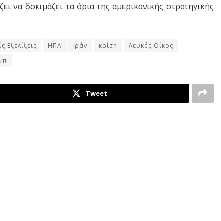
ίζει να δοκιμάζει τα όρια της αμερικανικής στρατηγικής
ίς Εξελίξεις
ΗΠΑ
Ιράν
κρίση
Λευκός Οίκος
μπ
Tweet