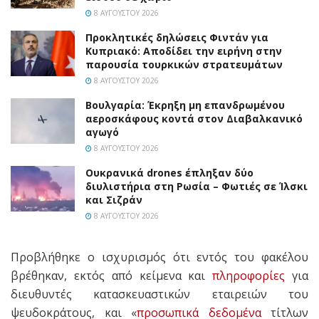
8 ΑΥΓΟΎΣΤΟΥ 2026
Προκλητικές δηλώσεις Φιντάν για
Κυπριακό: Αποδίδει την ειρήνη στην
παρουσία τουρκικών στρατευμάτων
8 ΑΥΓΟΎΣΤΟΥ 2026
Βουλγαρία: Έκρηξη μη επανδρωμένου
αεροσκάφους κοντά στον Διαβαλκανικό
αγωγό
8 ΑΥΓΟΎΣΤΟΥ 2026
Ουκρανικά drones έπληξαν δύο
διυλιστήρια στη Ρωσία – Φωτιές σε Ίλσκι
και Σιζράν
8 ΑΥΓΟΎΣΤΟΥ 2026
Προβλήθηκε ο ισχυρισμός ότι εντός του φακέλου
βρέθηκαν, εκτός από κείμενα και
πληροφορίες
για
διευθυντές κατασκευαστικών εταιρειών του
ψευδοκράτους, και «
προσωπικά δεδομένα
τίτλων