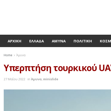
ΑΡΧΙΚΉ
ΕΛΛΆΔΑ
ΆΜΥΝΑ
ΠΟΛΙΤΙΚΉ
ΚΌΣ
Home
Άμυνα
Υπερπτήση τουρκικού U
27 Μαΐου 2022
in
Άμυνα
,
minislide