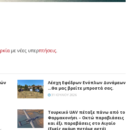
ρκία
με νέες υπερ
πτήσεις
.
τών
Λέσχη Εφέδρων Ενόπλων Δυνάμεων
…Θα μας βρείτε μπροστά σας.
31 ΙΟΥΛΊΟΥ 2026
Τουρκικό UAV πέταξε πάνω από το
Φαρμακονήσι – Οκτώ παραβιάσεις
και έξι παραβάσεις στο Αιγαίο
(Εμείς ακόμη πετάμε αετό)
Υ