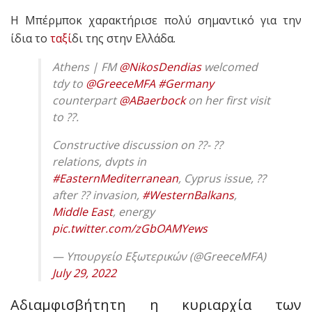
Η Μπέρμποκ χαρακτήρισε πολύ σημαντικό για την
ίδια το
ταξί
δι της στην Ελλάδα.
Athens | FM
@NikosDendias
welcomed
tdy to
@GreeceMFA
#Germany
counterpart
@ABaerbock
on her first visit
to ??.
Constructive discussion on ??- ??
relations, dvpts in
#EasternMediterranean
, Cyprus issue, ??
after ?? invasion,
#WesternBalkans
,
Middle East
, energy
pic.twitter.com/zGbOAMYews
— Υπουργείο Εξωτερικών (@GreeceMFA)
July 29, 2022
Αδιαμφισβήτητη η κυριαρχία των