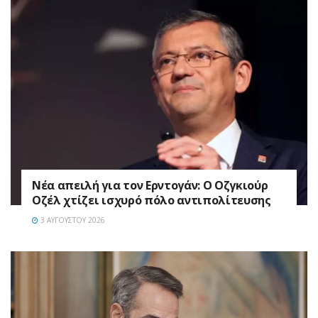
Νέα απειλή για τον Ερντογάν: Ο Οζγκιούρ
Οζέλ χτίζει ισχυρό πόλο αντιπολίτευσης
3 ΑΥΓΟΎΣΤΟΥ 2026