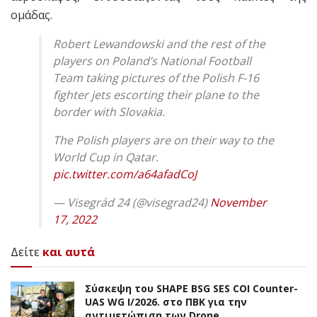
ομάδας.
Robert Lewandowski and the rest of the
players on Poland’s National Football
Team taking pictures of the Polish F-16
fighter jets escorting their plane to the
border with Slovakia.
The Polish players are on their way to the
World Cup in Qatar.
pic.twitter.com/a64afadCoJ
— Visegrád 24 (@visegrad24)
November
17, 2022
Δείτε
και αυτά
Σύσκεψη του SHAPE BSG SES COI Counter-
UAS WG I/2026. στο ΠΒΚ για την
αντιμετώπιση των Drone