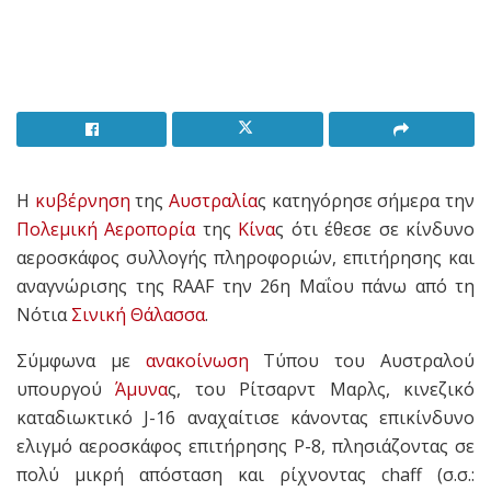
Η
κυβέρνηση
της
Αυστραλία
ς κατηγόρησε σήμερα την
Πολεμική Αεροπορία
της
Κίνα
ς ότι έθεσε σε κίνδυνο
αεροσκάφος συλλογής πληροφοριών, επιτήρησης και
αναγνώρισης της RAAF την 26η Μαΐου πάνω από τη
Νότια
Σινική
Θάλασσα
.
Σύμφωνα με
ανακοίνωση
Τύπου του Αυστραλού
υπουργού
Άμυνα
ς, του Ρίτσαρντ Μαρλς, κινεζικό
καταδιωκτικό J-16 αναχαίτισε κάνοντας επικίνδυνο
ελιγμό αεροσκάφος επιτήρησης P-8, πλησιάζοντας σε
πολύ μικρή απόσταση και ρίχνοντας chaff (σ.σ.: