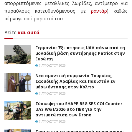
απορριπτόμενες μεταλλικές λωρίδες, αντίμετρο για
πυραύλους κατευθυνόμενους με
ραντάρ
) καθώς
πέρναγε από μπροστά του.
Δείτε
και αυτά
Γερμανία: Έξι πτήσεις UAV πάνω από τη
μοναδική βάση συντήρησης Patriot στην
Ευρώπη
7 ΑΥΓΟΎΣΤΟΥ 2026
Νέα αμυντική συμφωνία Τουρκίας,
Σαουδικής Αραβίας και Πακιστάν εν
μέσω έντασης στον Κόλπο
7 ΑΥΓΟΎΣΤΟΥ 2026
Σύσκεψη του SHAPE BSG SES COI Counter-
UAS WG I/2026 στο ΠΒΚ για την
αντιμετώπιση των Drone
7 ΑΥΓΟΎΣΤΟΥ 2026
Τραμπ για τα αμερικανικά πυρομαχικά: