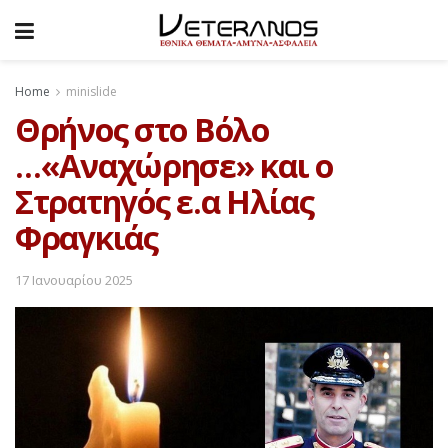
Home
minislide
Θρήνος στο Βόλο
…«Αναχώρησε» και ο
Στρατηγός ε.α Ηλίας
Φραγκιάς
17 Ιανουαρίου 2025