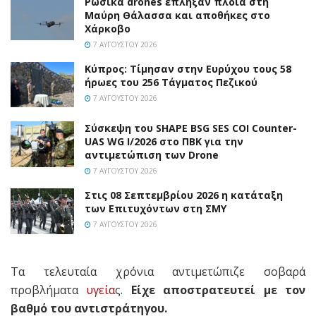
Ρωσικά drones έπληξαν πλοία στη
Μαύρη Θάλασσα και αποθήκες στο
Χάρκοβο
7 ΑΥΓΟΎΣΤΟΥ 2026
Κύπρος: Τίμησαν στην Ευρύχου τους 58
ήρωες του 256 Τάγματος Πεζικού
7 ΑΥΓΟΎΣΤΟΥ 2026
Σύσκεψη του SHAPE BSG SES COI Counter-
UAS WG I/2026 στο ΠΒΚ για την
αντιμετώπιση των Drone
7 ΑΥΓΟΎΣΤΟΥ 2026
Στις 08 Σεπτεμβρίου 2026 η κατάταξη
των Επιτυχόντων στη ΣΜΥ
7 ΑΥΓΟΎΣΤΟΥ 2026
Τα τελευταία χρόνια αντιμετώπιζε σοβαρά
προβλήματα
υγεία
ς.
Είχε αποστρατευτεί με τον
βαθμό του αντιστράτηγου.