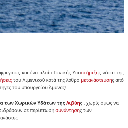
 φρεγάτες και ένα πλοίο Γενικής Υπο
στήριξη
ς νότια της
ήσεις
του Λιμενικού κατά της λαθρο
μετανάστευση
ς από
πηγές του υπουργείου Άμυνας!
ια των Χωρικών Υδάτων της
Λιβύη
ς
, χωρίς όμως να
αντιδράσουν σε περίπτωση
συνάντηση
ς των
τανάστες