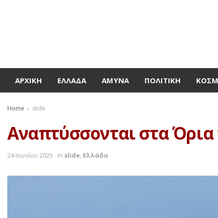
ΑΡΧΙΚΉ
ΕΛΛΆΔΑ
ΆΜΥΝΑ
ΠΟΛΙΤΙΚΉ
ΚΌΣ
Home
slide
Αναπτύσσονται στα Όρια 
24 Ιουνίου 2025
in
slide
,
Ελλάδα