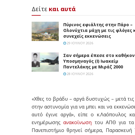
Δείτε
και αυτά
Πύρινος εφιάλτης στην Πάρο –
Ολονύχτια μάχη με τις φλόγες 
συνεχείς εκκενώσεις
29 ΙΟΥΛΊΟΥ 2026
Σαν σήμερα έπεσε στο καθήκον
Υποσμηναγός (Ι) Ιωακείμ
Παντελάκης με Μιράζ 2000
28 ΙΟΥΛΊΟΥ 2026
«Χθες το βράδυ – αργά δυστυχώς – μετά τις
στην αστυνομία για να μπει και να εκκενώσ
αυτό έγινε αργά», είπε ο κ.Λαόπουλος 
ενημέρωσης
ανακοίνωση
του ΑΠΘ για τα 
Πανεπιστήμιο θρηνεί σήμερα, Παρασκευή 7