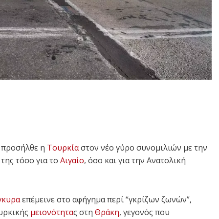
ή προσήλθε η
Τουρκία
στον νέο γύρο συνομιλιών με την
 της τόσο για το
Αιγαίο
, όσο και για την Ανατολική
γκυρα
επέμεινε στο αφήγημα περί “γκρίζων ζωνών”,
ουρκικής
μειονότητα
ς στη
Θράκη
, γεγονός που