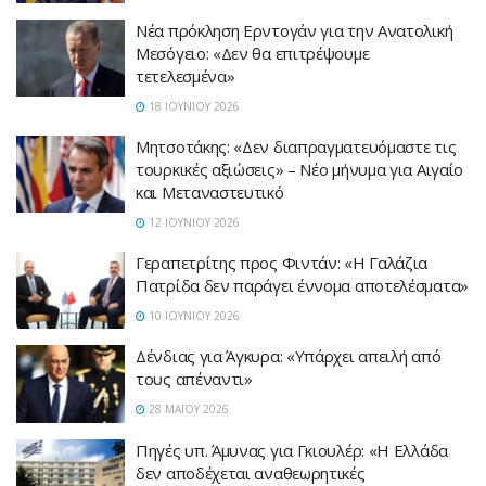
Νέα πρόκληση Ερντογάν για την Ανατολική
Μεσόγειο: «Δεν θα επιτρέψουμε
τετελεσμένα»
18 ΙΟΥΝΊΟΥ 2026
Μητσοτάκης: «Δεν διαπραγματευόμαστε τις
τουρκικές αξιώσεις» – Νέο μήνυμα για Αιγαίο
και Μεταναστευτικό
12 ΙΟΥΝΊΟΥ 2026
Γεραπετρίτης προς Φιντάν: «Η Γαλάζια
Πατρίδα δεν παράγει έννομα αποτελέσματα»
10 ΙΟΥΝΊΟΥ 2026
Δένδιας για Άγκυρα: «Υπάρχει απειλή από
τους απέναντι»
28 ΜΑΪ́ΟΥ 2026
Πηγές υπ. Άμυνας για Γκιουλέρ: «Η Ελλάδα
δεν αποδέχεται αναθεωρητικές