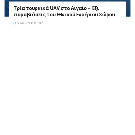
Τρία τουρκικά UAV στο Αιγαίο – Έξι
παραβιάσεις του Εθνικού Εναέριου Χώρου
5 ΑΥΓΟΎΣΤΟΥ 2026