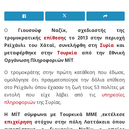
Ο
Γιουσούφ Ναζίκ, σχεδιαστής της
τρομοκρατικής
επίθεση
ς το 2013 στην περιοχή
Ρεϊχάνλι του Χάταϊ, συνελήφθη στη
Συρία
και
μεταφέρθηκε στην
Τουρκία
από την Εθνική
Οργάνωση Πληροφοριών MİT
.
Ο τρομοκράτης στην πρώτη κατάθεση που έδωσε,
ομολόγησε ότι πραγματοποίησε την δόλια επίθεση
στο Ρεϊχάνλι όπου έχασαν τη ζωή τους 53 πολίτες με
εντολή που είχε λάβει από τις
υπηρεσίες
πληροφοριών
της Συρίας.
Η MİT σύμφωνα με Τουρκικά ΜΜΕ ,εκτέλεσε
επιχείρηση
στόχου στην πόλη Λαττάκεια όπου