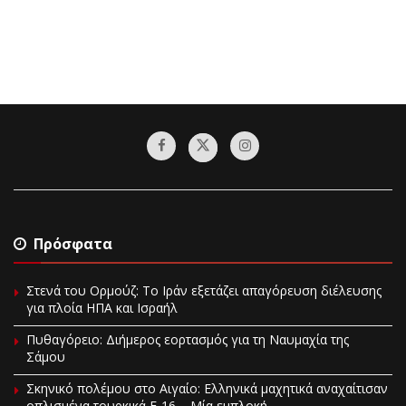
Πρόσφατα
Στενά του Ορμούζ: Το Ιράν εξετάζει απαγόρευση διέλευσης
για πλοία ΗΠΑ και Ισραήλ
Πυθαγόρειο: Διήμερος εορτασμός για τη Ναυμαχία της
Σάμου
Σκηνικό πολέμου στο Αιγαίο: Ελληνικά μαχητικά αναχαίτισαν
οπλισμένα τουρκικά F-16 – Μία εμπλοκή