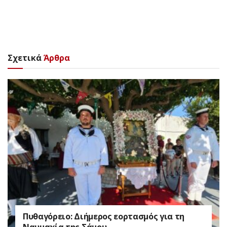
Σχετικά
Άρθρα
Πυθαγόρειο: Διήμερος εορτασμός για τη
Ναυμαχία της Σάμου