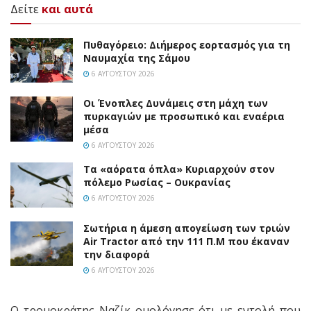
Δείτε
και αυτά
Πυθαγόρειο: Διήμερος εορτασμός για τη
Ναυμαχία της Σάμου
6 ΑΥΓΟΎΣΤΟΥ 2026
Οι Ένοπλες Δυνάμεις στη μάχη των
πυρκαγιών με προσωπικό και εναέρια
μέσα
6 ΑΥΓΟΎΣΤΟΥ 2026
Τα «αόρατα όπλα» Κυριαρχούν στον
πόλεμο Ρωσίας – Ουκρανίας
6 ΑΥΓΟΎΣΤΟΥ 2026
Σωτήρια η άμεση απογείωση των τριών
Air Tractor από την 111 Π.M που έκαναν
την διαφορά
6 ΑΥΓΟΎΣΤΟΥ 2026
Ο τρομοκράτης Ναζίκ ομολόγησε ότι με εντολή που