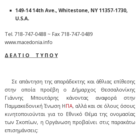
149-14
14th Ave., Whitestone, NY 11357-1730,
U.S.A.
Tel. 718-747-0488 ~ Fax 718-747-0489
www.macedonia.info
Δ Ε Λ Τ Ι Ο
Τ Υ Π Ο Υ
Σε απάντηση της απαράδεκτης και άθλιας επίθεσης
στην οποία προέβη ο Δήμαρχος Θεσσαλονίκης
Γιάννης Μπουτάρης κάνοντας αναφορά στην
Παμμακεδονική Ένωση Η
ΠΑ
, αλλά και σε όλους όσους
κινητοποιούνται για το Εθνικό Θέμα της ονομασίας
των Σκοπίων, η Οργάνωση προβαίνει στις παρακάτω
επισημάνσεις: