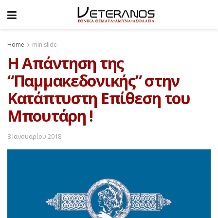
Home
minislide
Η Απάντηση της
“Παμμακεδονικής” στην
Κατάπτυστη Επίθεση του
Μπουτάρη !
8 Ιανουαρίου 2018