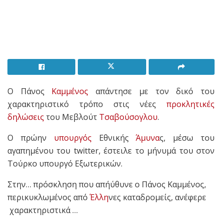
Ο Πάνος
Καμμένος
απάντησε με τον δικό του
χαρακτηριστικό τρόπο στις νέες
προκλητικές
δηλώσεις
του Μεβλούτ
Τσαβούσογλου
.
Ο πρώην
υπουργός
Εθνικής
Άμυνα
ς, μέσω του
αγαπημένου του twitter, έστειλε το μήνυμά του στον
Τούρκο υπουργό Εξωτερικών.
Στην… πρόσκληση που απήύθυνε ο Πάνος Καμμένος,
περικυκλωμένος από
Έλλη
νες καταδρομείς, ανέφερε
χαρακτηριστικά …