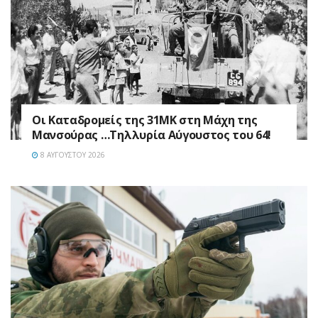
Οι Καταδρομείς της 31ΜΚ στη Mάχη της
Μανσούρας …Τηλλυρία Αύγουστος του 64!
8 ΑΥΓΟΎΣΤΟΥ 2026