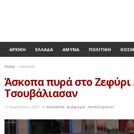
ΑΡΧΙΚΉ
ΕΛΛΆΔΑ
ΆΜΥΝΑ
ΠΟΛΙΤΙΚΉ
ΚΌΣ
Home
minislide
Άσκοπα πυρά στο Ζεφύρι …
Τσουβάλιασαν
11 Αυγούστου 2023
in
minislide
,
Διάφορα - Απόστρατοι