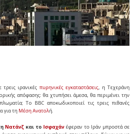
 τρεις ιρανικές
πυρηνικές εγκαταστάσεις
, η Τεχεράνη
ορικής απόφασης: θα χτυπήσει άμεσα, θα περιμένει την
ιπλωματία; Το BBC αποκωδικοποιεί τις τρεις πιθανές
α για τη
Μέση Ανατολ
ή.
τη
Νατάνζ
και το
Ισφαχάν
έφεραν το Ιράν μπροστά σε