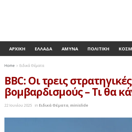
ΑΡΧΙΚΉ
ΕΛΛΆΔΑ
ΆΜΥΝΑ
ΠΟΛΙΤΙΚΉ
ΚΌΣ
Home
Ειδικά Θέματα
BBC: Οι τρεις στρατηγικέ
βομβαρδισμούς – Τι θα κά
22 Ιουνίου 2025
in
Ειδικά Θέματα
,
minislide