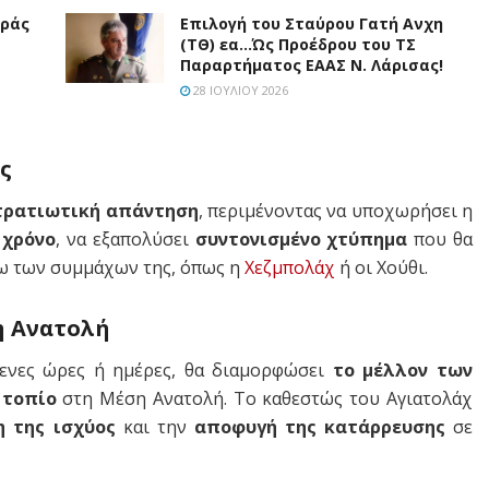
υράς
Επιλογή του Σταύρου Γατή Ανχη
(ΤΘ) εα…Ώς Προέδρου του ΤΣ
Παραρτήματος ΕΑΑΣ Ν. Λάρισας!
28 ΙΟΥΛΊΟΥ 2026
ς
τρατιωτική απάντηση
, περιμένοντας να υποχωρήσει η
 χρόνο
, να εξαπολύσει
συντονισμένο χτύπημα
που θα
σω των συμμάχων της, όπως η
Χεζμπολάχ
ή οι Χούθι.
η Ανατολή
μενες ώρες ή ημέρες, θα διαμορφώσει
το μέλλον των
 τοπίο
στη Μέση Ανατολή. Το καθεστώς του Αγιατολάχ
η της ισχύος
και την
αποφυγή της κατάρρευσης
σε