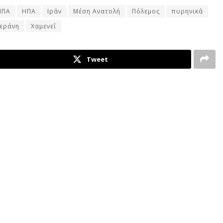
ΗΠΑ
ΗΠΑ
Ιράν
Μέση Ανατολή
Πόλεμος
πυρηνικά
εράνη
Χαμενεΐ
Tweet