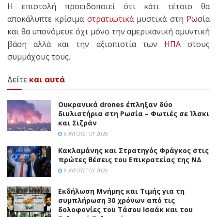
Η επιστολή προειδοποιεί ότι κάτι τέτοιο θα
αποκάλυπτε κρίσιμα
στρατιωτικά
μυστικά στη
Ρω
σία
και θα υπονόμευε όχι μόνο την αμερικανική αμυντική
βάση αλλά και την αξιοπιστία των
ΗΠΑ
στους
συμμάχους τους.
Δείτε
και αυτά
Ουκρανικά drones έπληξαν δύο
διυλιστήρια στη Ρωσία – Φωτιές σε Ίλσκι
και Σιζράν
8 ΑΥΓΟΎΣΤΟΥ 2026
Κακλαμάνης και Στρατηγός Φράγκος στις
πρώτες θέσεις του Επικρατείας της ΝΔ
8 ΑΥΓΟΎΣΤΟΥ 2026
Εκδήλωση Μνήμης και Τιμής για τη
συμπλήρωση 30 χρόνων από τις
δολοφονίες του Τάσου Ισαάκ και του