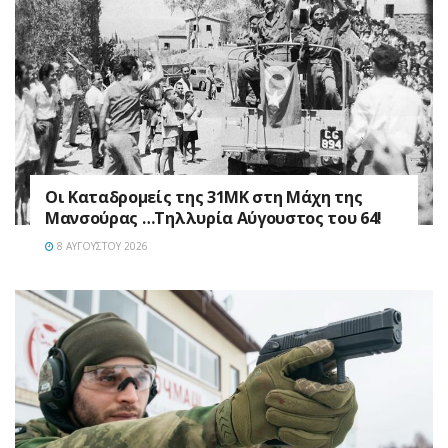
Οι Καταδρομείς της 31ΜΚ στη Mάχη της
Μανσούρας …Τηλλυρία Αύγουστος του 64!
8 ΑΥΓΟΎΣΤΟΥ 2026