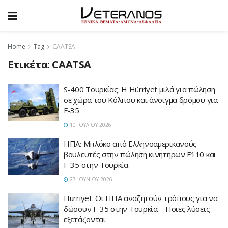
Home
Tag
CAATSA
Ετικέτα:
CAATSA
S-400 Τουρκίας: Η Hürriyet μιλά για πώληση
σε χώρα του Κόλπου και άνοιγμα δρόμου για
F-35
10 ΙΟΥΛΊΟΥ 2026
ΗΠΑ: Μπλόκο από Ελληνοαμερικανούς
βουλευτές στην πώληση κινητήρων F110 και
F-35 στην Τουρκία
27 ΙΟΥΝΊΟΥ 2026
Hurriyet: Οι ΗΠΑ αναζητούν τρόπους για να
δώσουν F-35 στην Τουρκία – Ποιες λύσεις
εξετάζονται