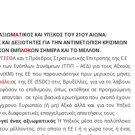
ΑΞΙΩ
ΜΑΤ
ΙΚΟΣ ΚΑΙ ΥΠΞΚΟΣ ΤΟΥ 21ΟΥ ΑΙΩΝΑ:
Σ ΚΑΙ ΔΕΞΙΟΤΗΤΕΣ ΓΙΑ ΤΗΝ ΑΝΤΙΜΕΤΩΠΙΣΗ ΚΡΙΣΙΜΩΝ
ΚΩΝ ΕΜΠ
ΛΟΚ
ΩΝ ΣΗΜΕΡΑ ΚΑΙ ΤΟ ΜΕΛΛΟΝ.
/Γ
ΕΕ
ΘΑ και τ.Πρόεδρος Στρατιωτικής Επιτροπής της Ε.Ε
 των Ενόπλων Δυνάμεων (ΤΠΠ – ΑΕΔ) για τους Αξκούς
ΚΜ) της ΕΕ που παρουσιάστηκε πριν μερικούς μήνες
φάλεια
ς της ΕΕ (ESDC) στις Βρυξέλλες, για να το λάβουν
εφόσον το επιθυμούν, όπως εκτέθηκε σε προηγούμενη
α απαντάει σε τρία βασικά ερωτήματα που σκοπό έχουν
ύγχρονο Ευρωπαίο (ή μη) Αξκό αλλά και για τον Υπξκό
ι διαφορετικές επαγγελματικές απαιτήσεις τους :
ργεί ένας αξιωματικός
Ή Υπξκός μέσα στο πολύπλοκο
του μέλλοντος, στο οποίο η ΕΕ ( ή η χώρα τους ή ένας