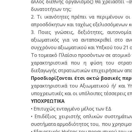
άλλος διεθνής οργανισμός) θα χρειαστεί –α
δυνατοτήτων της;
2. Τι ικανότητες πρέπει να περιμένουν ο
απροσδόκητων και ταχέως εξελισσόμενων κα
3. Ποιες γνώσεις, δεξιότητες, αυτονομ
αξιωματικός για να ανταποκριθεί στο α
συγχρόνου αξιωματικού και Υπξκού του 21 ο
Το τομεακό Πλαίσιο προσόντων σε ατομικό π
χαρακτηριστικά που η φύση του στρατι
διεξαγωγής στρατιωτικών επιχειρήσεων απαι
Προσδιορίζονται έτσι οκτώ βασικές πε
χαρακτηριστικά του Αξιωματικού ή/ και Υ
υποχρεωτικές και οι υπόλοιπες τέσσερεις ε
ΥΠΟΧΡΕΩΤΙΚΑ
• Επιτυχώς ενταγμένο μέλος των ΕΔ
• Επιδέξιος χειριστής οπλικών συστημάτω
συστήματα αρμοδιότητος του, που χρησιμοπ
• Εξαιρετικός Ηγέτης του προσωπικού του μ