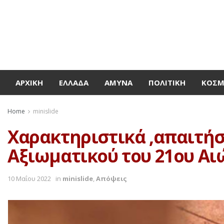
ΑΡΧΙΚΉ
ΕΛΛΆΔΑ
ΆΜΥΝΑ
ΠΟΛΙΤΙΚΉ
ΚΌΣ
Home
minislide
Χαρακτηριστικά ,απαιτήσε
Αξιωματικού του 21ου Αι
10 Μαΐου 2022
in
minislide
,
Απόψεις