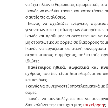
να έχει πλέον ο Ευρωπαίος αξιωματικός του
Ικανός να αναλύει τάσεις και καταστάσεις 
σ αυτές τις αναλύσεις.
Ικανός να σχεδιάζει ενέργειες στρατιω
γεγονότων και τη μείωση των δυσαρέστων σ
Ικανός και πρόθυμος να σκέφτεται και να ε
μη στρατιωτικούς φορείς σε διάφορους τομε
Ικανός να εργάζεται σε στενή συνεργασί
στρατιωτικούς συμμάχους, πολιτικούς οργα
ιδιώτες.
Πανέτοιμος ηθικά, σωματικά και πν
εχθρούς που δεν είναι διατεθειμένοι να α
και κανόνες.
Ικανός ν
α συνεργαστεί αποτελεσματικά με 
δομές.
Ικανός να συνδιαλέγεται και να συνεργ
διευκολύνει την επιτυχία μιας
επιχείρηση
ς.