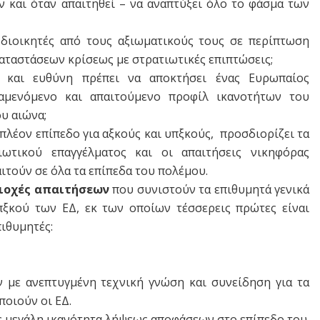
ν και όταν απαιτηθεί – να αναπτύξει όλο το φάσμα των
ι διοικητές από τους αξιωματικούς τους σε περίπτωση
ταστάσεων κρίσεως με στρατιωτικές επιπτώσεις;
ία και ευθύνη πρέπει να αποκτήσει ένας Ευρωπαίος
ναμενόμενο και απαιτούμενο προφίλ ικανοτήτων του
υ αιώνα;
λέον επίπεδο για αξκούς και υπξκούς, προσδιορίζει τα
ωτικού επαγγέλματος και οι απαιτήσεις νικηφόρας
τούν σε όλα τα επίπεδα του πολέμου.
ριοχές απαιτήσεων
που συνιστούν τα επιθυμητά γενικά
πξκού των ΕΔ, εκ των οποίων τέσσερεις πρώτες είναι
πιθυμητές:
ν με ανεπτυγμένη τεχνική γνώση και συνείδηση για τα
οιούν οι ΕΔ.
ε μεγάλη ικανότητα λήψεως αποφάσεων στο επίπεδο του.