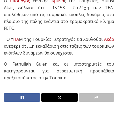
Ο
υπουργός
Εθνικής
Άμυνα
ς της Τουρκίας, Hulusi
Akar, δήλωσε ότι 15.153 Στελέχη των ΤΕΔ
απολύθηκαν από τις τουρκικές ένοπλες δυνάμεις στο
πλαίσιο της πάλης ενάντια στο τρομοκρατικό κίνημα
FETO.
Ο Υ
ΠΑ
Μ της Τουρκίας Στρατηγός ε.α Χουλούσι
Ακάρ
ανέφερε ότι …η εκκαθάριση στις τάξεις των τουρκικών
ενόπλων δυνάμεων θα συνεχιστεί.
Ο Fethullah Gulen και οι υποστηρικτές του
κατηγορούνται για στρατιωτική προσπάθεια
πραξικοπήματος στην Τουρκία.