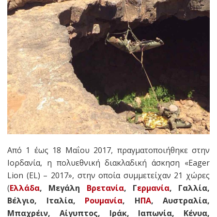
Από 1 έως 18 Μαΐου 2017, πραγματοποιήθηκε στην
Ιορδανία, η πολυεθνική διακλαδική άσκηση «Eager
Lion (EL) – 2017», στην οποία συμμετείχαν 21 χώρες
(
Ελλάδα
, Μεγάλη
Βρετανία
, Γ
ερμανία
, Γαλλία,
Βέλγιο, Ιταλία,
Ρουμανία
, Η
ΠΑ
, Αυστραλία,
Μπαχρέιν, Αίγυπτος, Ιράκ, Ιαπωνία, Κένυα,