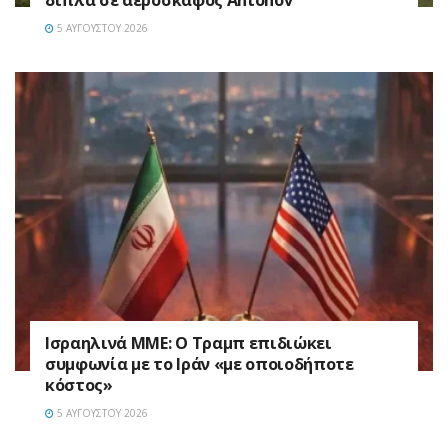
δίπλα σε αεροσκάφος Antonov
5 ΑΥΓΟΎΣΤΟΥ 2026
Ισραηλινά ΜΜΕ: Ο Τραμπ επιδιώκει
συμφωνία με το Ιράν «με οποιοδήποτε
κόστος»
5 ΑΥΓΟΎΣΤΟΥ 2026