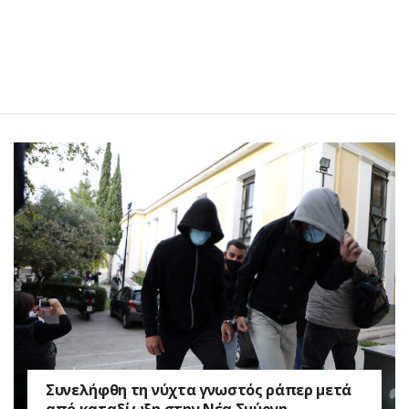
Συνελήφθη τη νύχτα γνωστός ράπερ μετά
από καταδίωξη στην Νέα Σμύρνη