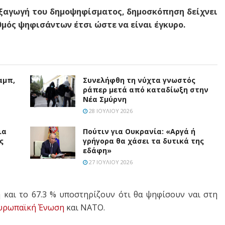
εξαγωγή του δημοψηφίσματος, δημοσκόπηση δείχνει
μός ψηφισάντων έτσι ώστε να είναι έγκυρο.
αμπ,
Συνελήφθη τη νύχτα γνωστός
ράπερ μετά από καταδίωξη στην
Νέα Σμύρνη
28 ΙΟΥΛΊΟΥ 2026
ια
Πούτιν για Ουκρανία: «Αργά ή
ς
γρήγορα θα χάσει τα δυτικά της
εδάφη»
27 ΙΟΥΛΊΟΥ 2026
 και το 67.3 % υποστηρίζουν ότι θα ψηφίσουν ναι στη
υρωπαϊκή Ένωση
και ΝΑΤΟ.