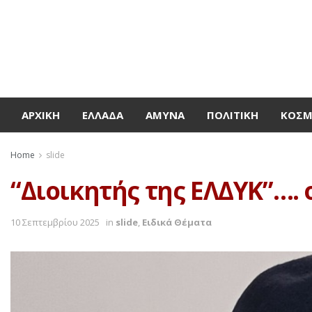
ΑΡΧΙΚΉ
ΕΛΛΆΔΑ
ΆΜΥΝΑ
ΠΟΛΙΤΙΚΉ
ΚΌΣ
Home
slide
“Διοικητής της ΕΛΔΥΚ”…. 
10 Σεπτεμβρίου 2025
in
slide
,
Ειδικά Θέματα