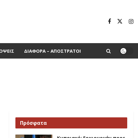
ΌΨΕΙΣ
ΔΙΆΦΟΡΑ – ΑΠΌΣΤΡΑΤΟΙ
Πρόσφατα
Κυπριακό: Ερχιουρμάν προς