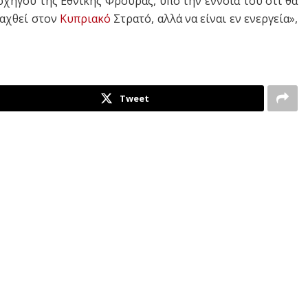
Αρχηγού της Εθνικής Φρουράς, υπό την έννοια του ότι θα
ταχθεί στον
Κυπριακό
Στρατό, αλλά να είναι εν ενεργεία»,
Tweet