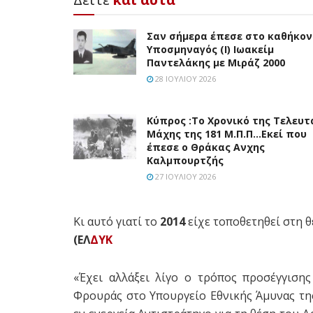
Σαν σήμερα έπεσε στο καθήκον
Υποσμηναγός (Ι) Ιωακείμ
Παντελάκης με Μιράζ 2000
28 ΙΟΥΛΊΟΥ 2026
Κύπρος :Το Χρονικό της Τελευτ
Μάχης της 181 Μ.Π.Π…Εκεί που
έπεσε ο Θράκας Ανχης
Καλμπουρτζής
27 ΙΟΥΛΊΟΥ 2026
Κι αυτό γιατί το
2014
είχε τοποθετηθεί στη θ
(ΕΛ
ΔΥΚ
«Έχει αλλάξει λίγο ο τρόπος προσέγγιση
Φρουράς στο Υπουργείο Εθνικής Άμυνας της