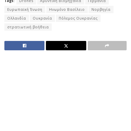
Tags:
Drones
Αμυντική Βιομηχανία
Γερμανία
Ευρωπαϊκή Ένωση
Ηνωμένο Βασίλειο
Νορβηγία
Ολλανδία
Ουκρανία
Πόλεμος Ουκρανίας
στρατιωτική βοήθεια