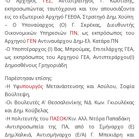
-Ο Αρχηγός
ΓΕΣ
, Αντιστράτηγος Γ. Κωστίδης,
εκπροσωπώντας ταυτόχρονα και τον απουσιάζοντα
εις το εξωτερικό Αρχηγό ΓΕΕΘΑ, Στρατηγό Δημ. Χούπη
– Ο Υποναύαρχος (Ο) Γ. Σκρέκας, Διευθυντής
Οικονομικών Υπηρεσιών
ΠΝ
, ως εκπρόσωπος του
Αρχηγού
ΓΕΝ
Αντιναυάρχου Δημ-Ελ. Κατάρα ΠΝ
-Ο Υποπτέραρχος (Ι) Βας. Μπρούμας, Επιτελάρχης ΓΕΑ,
ως εκπρόσωπος του Αρχηγού ΓΕΑ, Αντιπτεράρχου(Ι)
Δημοσθένους Γρηγοριάδη
Παρέστησαν επίσης:
-Η Υφ
υπουργός
Μετανάστευσης και Ασύλου, Σοφία
Βούλτεψη,
-Οι Βουλευτές Α’ Θεσσαλονίκης ΝΔ. Κων. Γκιουλέκας
και Δημ. Κούβελας
-Η πολιτευτής του
ΠΑΣΟΚ
/Κιν. Αλλ. Ντόρα Παπαδάκη
-Αντιπροσωπεία της ΠΑ, από το Σμήναρχο (Ε)
Δημ.Χαλκιά, Αντισμήναρχο (Ε/Α) Γ. Μπεκιάρη και