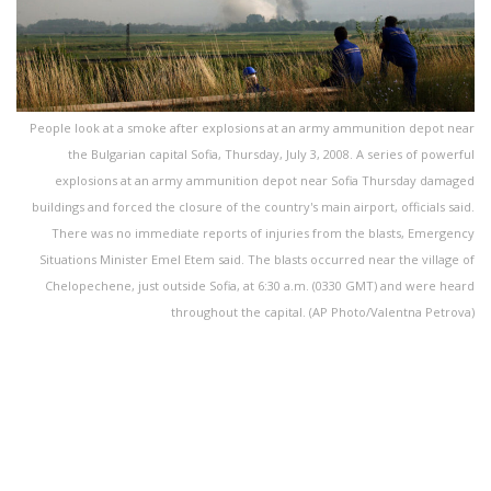
People look at a smoke after explosions at an army ammunition depot near
the Bulgarian capital Sofia, Thursday, July 3, 2008. A series of powerful
explosions at an army ammunition depot near Sofia Thursday damaged
buildings and forced the closure of the country's main airport, officials said.
There was no immediate reports of injuries from the blasts, Emergency
Situations Minister Emel Etem said. The blasts occurred near the village of
Chelopechene, just outside Sofia, at 6:30 a.m. (0330 GMT) and were heard
throughout the capital. (AP Photo/Valentna Petrova)