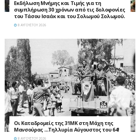
Εκδήλωση Μνήμης και Τιμής για τη
συμπλήρωση 30 χρόνων από τις δολοφονίες
του Τάσου Ισαάκ και του Σολωμού Σολωμού.
8 ΑΥΓΟΎΣΤΟΥ 2026
Οι Καταδρομείς της 31ΜΚ στη Mάχη της
Μανσούρας …Τηλλυρία Αύγουστος του 64!
8 ΑΥΓΟΎΣΤΟΥ 2026