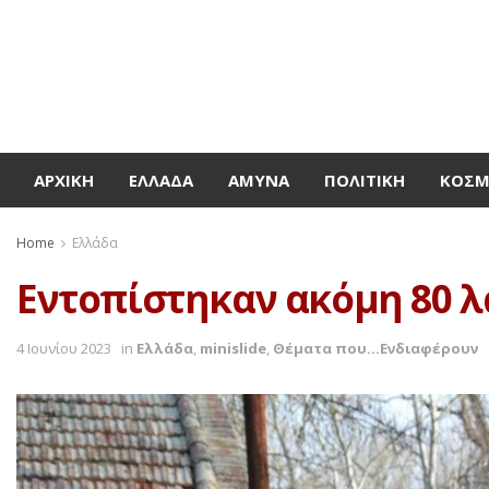
ΑΡΧΙΚΉ
ΕΛΛΆΔΑ
ΆΜΥΝΑ
ΠΟΛΙΤΙΚΉ
ΚΌΣ
Home
Ελλάδα
Εντοπίστηκαν ακόμη 80 λ
4 Ιουνίου 2023
in
Ελλάδα
,
minislide
,
Θέματα που...Ενδιαφέρουν