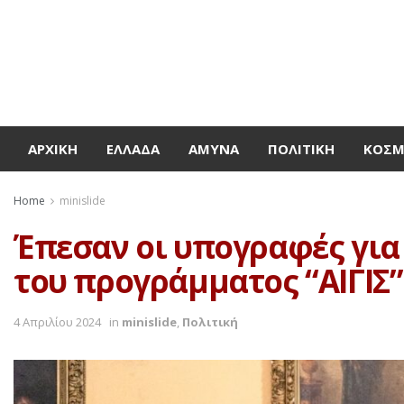
ΑΡΧΙΚΉ
ΕΛΛΆΔΑ
ΆΜΥΝΑ
ΠΟΛΙΤΙΚΉ
ΚΌΣ
Home
minislide
Έπεσαν οι υπογραφές για
του προγράμματος “ΑΙΓΙΣ”
4 Απριλίου 2024
in
minislide
,
Πολιτική