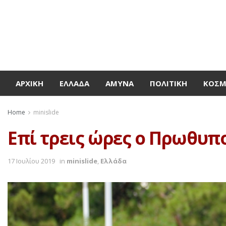
ΑΡΧΙΚΉ
ΕΛΛΆΔΑ
ΆΜΥΝΑ
ΠΟΛΙΤΙΚΉ
ΚΌΣ
Home
minislide
Επί τρεις ώρες ο Πρωθυπ
17 Ιουλίου 2019
in
minislide
,
Ελλάδα