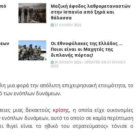
από
Μαζική έφοδος λαθρομεταναστών
στην Ισπανία από ξηρά και
θάλασσα
31 ΙΟΥΛΊΟΥ 2026
μεων
Οι Εθνοφύλακες της Ελλάδος …
Ποιοι είναι οι Μαχητές της
διπλανής πόρτας!
30 ΙΟΥΛΊΟΥ 2026 - UPDATED ON 31 ΙΟΥΛΊΟΥ
2026
λη μια φορά την απόλυτη επιχειρησιακή ετοιμότητα, το
κό των ενόπλων δυνάμεων.
πειες μιας δεκαετούς
κρίση
ς, η οποία είχε οικονομίες
 ενόπλων δυνάμεων, αυτό το οποίο σε καμία περίπτωση
ει θιγεί είναι το ηθικό του στρατεύματος» τόνισε ο