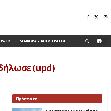
ΌΨΕΙΣ
ΔΙΆΦΟΡΑ – ΑΠΌΣΤΡΑΤΟΙ
δήλωσε (upd)
Πρόσφατα
Πυρκαγιές: Στη Βοιωτία τα