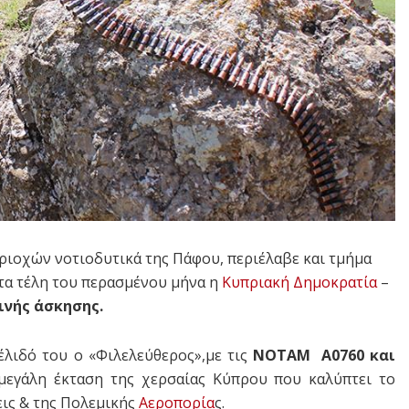
ριοχών νοτιοδυτικά της Πάφου, περιέλαβε και τμήμα
τα τέλη του περασμένου μήνα η
Κυπριακή Δημοκρατία
–
νής άσκησης.
λιδό του ο «Φιλελεύθερος»,με τις
ΝΟΤΑΜ Α0760 και
μεγάλη έκταση της χερσαίας Κύπρου που καλύπτει το
εις & της Πολεμικής
Αεροπορία
ς.