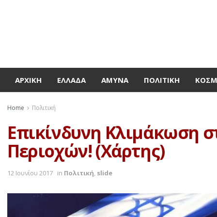
ΑΡΧΙΚΉ
ΕΛΛΆΔΑ
ΆΜΥΝΑ
ΠΟΛΙΤΙΚΉ
ΚΌΣ
Home
Πολιτική
Επικίνδυνη Κλιμάκωση σ
Περιοχών! (Χάρτης)
12 Ιουνίου 2017
in
Πολιτική
,
slide