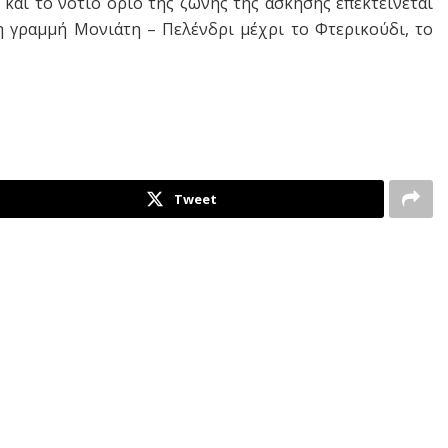
 και το νότιο όριο της ζώνης της άσκησης επεκτείνεται
η γραμμή Μονιάτη – Πελένδρι μέχρι το Φτερικούδι, το
Tweet