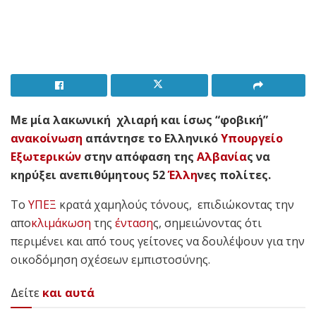
Με μία λακωνική χλιαρή και ίσως “φοβική”
ανακοίνωση
απάντησε το Ελληνικό
Υπουργείο
Εξωτερικών
στην απόφαση της
Αλβανία
ς να
κηρύξει ανεπιθύμητους 52
Έλλη
νες πολίτες.
Το
ΥΠΕΞ
κρατά χαμηλούς τόνους, επιδιώκοντας την
απο
κλιμάκωση
της
ένταση
ς, σημειώνοντας ότι
περιμένει και από τους γείτονες να δουλέψουν για την
οικοδόμηση σχέσεων εμπιστοσύνης.
Δείτε
και αυτά