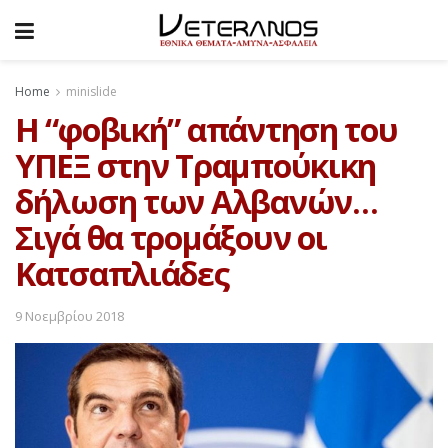
Home
minislide
Η “φοβική” απάντηση του
ΥΠΕΞ στην Τραμπούκικη
δήλωση των Αλβανών…
Σιγά θα τρομάξουν οι
Κατσαπλιάδες
9 Νοεμβρίου 2018