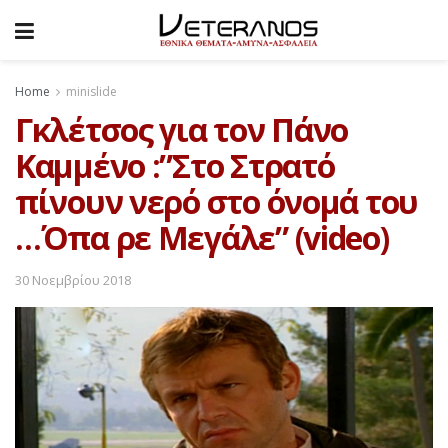
Home
minislide
Γκλέτσος για τον Πάνο
Καμμένο :”Στο Στρατό
πίνουν νερό στο όνομά του
…Όπα ρε Μεγάλε” (video)
30 Νοεμβρίου 2018