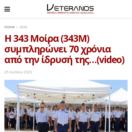
Home
slide
H 343 Μοίρα (343Μ)
συμπληρώνει 70 χρόνια
από την ίδρυσή της…(video)
25 Ιουλίου 2025