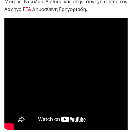
Μοίρας Νικόλαο Δανδιά και στην συνέχεια από τον
Αρχηγό
ΓΕΑ
Δημοσθένη Γρηγοριάδη.