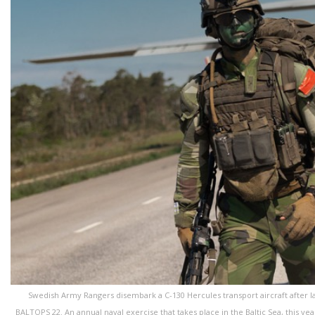
Swedish Army Rangers disembark a C-130 Hercules transport aircraft after la
BALTOPS 22. An annual naval exercise that takes place in the Baltic Sea, this 