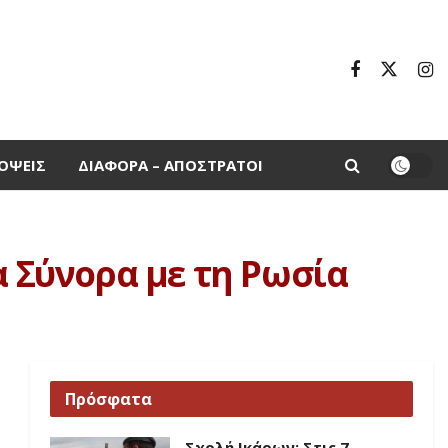
ΌΨΕΙΣ
ΔΙΆΦΟΡΑ – ΑΠΌΣΤΡΑΤΟΙ
α Σύνορα με τη Ρωσία
Πρόσφατα
Σχολή Ικάρων: Στις 7