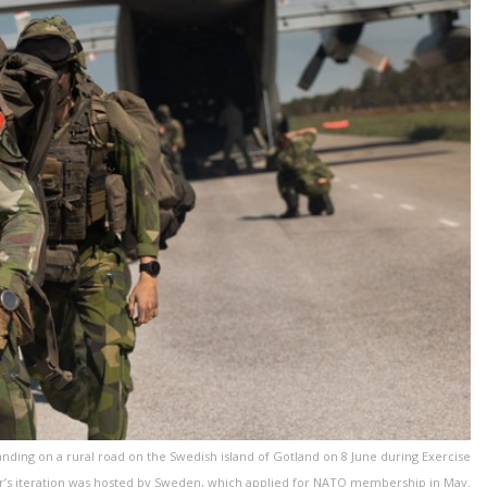
nding on a rural road on the Swedish island of Gotland on 8 June during Exercise
year’s iteration was hosted by Sweden, which applied for NATO membership in May.