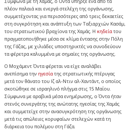
Σύμφωνα με τη Χαμάς, ο Όντα υπήρξε ένα από τα
πλέον παλαιά και ενεργά στελέχη της οργάνωσης,
συμμετέχοντας για περισσότερες από τρεις δεκαετίες
στη συγκρότηση και ανάπτυξη των Ταξιαρχιών Κασάμ,
του στρατιωτικού βραχίονα της Χαμάς. Η
κηδεία
του
πραγματοποιήθηκε μέσα σε κλίμα έντασης στην Πόλη
της Γάζας, με χιλιάδες υποστηρικτές να συνοδεύουν
τα φέρετρα καλυμμένα με σημαίες της οργάνωσης.
Ο Μοχάμεντ Όντα φέρεται να είχε αναλάβει
ανεπίσημα την
ηγεσία
της στρατιωτικής πτέρυγας
μετά τον θάνατο του Ιζ αλ-Ντιν αλ-Χαντάντ, ο οποίος
σκοτώθηκε σε ισραηλινό πλήγμα στις 15 Μαΐου.
Σύμφωνα με αραβικά μέσα ενημέρωσης, ο Όντα ήταν
στενός συνεργάτης της ανώτατης ηγεσίας της Χαμάς
και συμμετείχε στην ανασυγκρότηση της οργάνωσης
μετά τις απώλειες κορυφαίων στελεχών κατά τη
διάρκεια του πολέμου στη Γάζα.