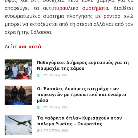
ύψος και στη συνέχεια πετά πολύ χαμηλά για να
αποφεύγει τα αντι
πυραυλικά συστήματα
. Διαθέτει
ενσωματωμένο σύστημα πλοήγησης με
ραντάρ
, ενώ
μπορεί να εκτοξεύεται από τη στεριά αλλά και από τον
αέρα ή την θάλασσα.
Δείτε
και αυτά
Πυθαγόρειο: Διήμερος εορτασμός για τη
Ναυμαχία της Σάμου
6 ΑΥΓΟΎΣΤΟΥ 2026
Οι Ένοπλες Δυνάμεις στη μάχη των
πυρκαγιών με προσωπικό και εναέρια
μέσα
6 ΑΥΓΟΎΣΤΟΥ 2026
Τα «αόρατα όπλα» Κυριαρχούν στον
πόλεμο Ρωσίας – Ουκρανίας
6 ΑΥΓΟΎΣΤΟΥ 2026