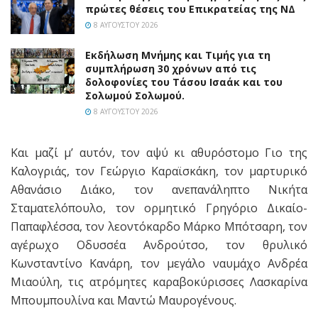
πρώτες θέσεις του Επικρατείας της ΝΔ
8 ΑΥΓΟΎΣΤΟΥ 2026
Εκδήλωση Μνήμης και Τιμής για τη
συμπλήρωση 30 χρόνων από τις
δολοφονίες του Τάσου Ισαάκ και του
Σολωμού Σολωμού.
8 ΑΥΓΟΎΣΤΟΥ 2026
Και μαζί μ’ αυτόν, τον αψύ κι αθυρόστομο Γιο της
Καλογριάς, τον Γεώργιο Καραϊσκάκη, τον μαρτυρικό
Αθανάσιο Διάκο, τον ανεπανάληπτο Νικήτα
Σταματελόπουλο, τον ορμητικό Γρηγόριο Δικαίο-
Παπαφλέσσα, τον λεοντόκαρδο Μάρκο Μπότσαρη, τον
αγέρωχο Οδυσσέα Ανδρούτσο, τον θρυλικό
Κωνσταντίνο Κανάρη, τον μεγάλο ναυμάχο Ανδρέα
Μιαούλη, τις ατρόμητες καραβοκύρισσες Λασκαρίνα
Μπουμπουλίνα και Μαντώ Μαυρογένους.