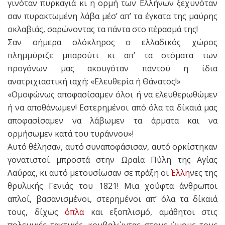
γινόταν πυρκαγιά κι η ορμή των Ελλήνων ξεχυνόταν
σαν πυρακτωμένη λάβα μέσ’ απ’ τα έγκατα της μαύρης
σκλαβιάς, σαρώνοντας τα πάντα στο πέρασμά της!
Σαν σήμερα ολόκληρος ο ελλαδικός χώρος
πλημμύριζε μπαρούτι κι απ’ τα στόματα των
προγόνων μας ακουγόταν παντού η ίδια
ανατριχιαστική ιαχή: «Ελευθερία ή Θάνατος!»
«Ομοφώνως αποφασίσαμεν όλοι ή να ελευθερωθώμεν
ή να αποθάνωμεν! Εστερημένοι από όλα τα δίκαιά μας
αποφασίσαμεν να λάβωμεν τα άρματα και να
ορμήσωμεν κατά του τυράννου»!
Αυτό θέλησαν, αυτό συναποφάσισαν, αυτό ορκίστηκαν
γονατιστοί μπροστά στην Ωραία Πύλη της Αγίας
Λαύρας, κι αυτό μετουσίωσαν σε πράξη οι
Έλλη
νες της
θρυλικής Γενιάς του 1821! Μια χούφτα άνθρωποι
απλοί, βασανισμένοι, στερημένοι απ’ όλα τα δίκαιά
τους, δίχως
όπλα
και εξοπλισμό, αμάθητοι στις
πολεμικές τακτικές, κουβαλώντας στους ώμους τους