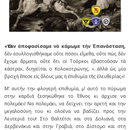
«Ὅταν ἀποφασίσαμε νὰ κάμωμε τὴν Ἐπανάσταση,
δὲν ἐσυλλογισθήκαμε οὔτε πόσοι εἴμεθα, οὔτε πὼς δὲν
ἔχομε ἄρματα, οὔτε ὅτι οἱ Τοῦρκοι ἐβαστοῦσαν τὰ
κάστρα», διηγείται ο Κολοκοτρώνης, «…ἀλλὰ ὡς μία
βροχὴ ἔπεσε εἰς ὅλους μας ἡ ἐπιθυμία τῆς ἐλευθερίας»!
Μ’ αυτήν την φλογερή επιθυμία, μ’ αυτό το πύρωμα
στην καρδιά ξεσηκώθηκε το Έθνος κι άρχισε να
πολεμάει! Να πολεμάει, να δείχνει την αρετή και την
μεγαλοσύνη του κι ολοένα να βαδίζει προς την
Λευτεριά του! Στο Βαλτέτσι και στα Δολιανά, στα
Δερβενάκια και στην Γραβιά, στο Δίστομο και στη