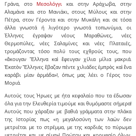
Γράνα, στο
Μεσολόγγι
και στην Αράχωβα, στην
Αλαμάνα και στο Μανιάκι, στους Μύλους και στην
Πέτρα, στον Γέροντα και στην Μυκάλη και σε τόσα
άλλα γνωστά ή λιγότερο γνωστά τοπωνύμια, οι
Έλληνες έγραψαν νέους Μαραθώνες, νέες
Θερμοπύλες, νέες Σαλαμίνες και νέες Πλαταιές,
τρομάζοντας τόσο πολύ τους εχθρούς τους, που
«ἄκουγαν Ἕλληνα καὶ ἔφευγαν χίλια μίλια μακριά.
Ἑκατὸν Ἕλληνες ἔβαζαν πέντε χιλιάδες ἐμπρὸς καὶ ἕνα
καράβι μίαν ἁρμάδα»!, όπως μας λέει ο Γέρος του
Μοριά.
Αυτούς τους Ήρωες με ήτα κεφαλαίο που τα έδωσαν
όλα για την Ελευθερία τιμούμε και θυμόμαστε σήμερα!
Αυτούς που χάραξαν με βαθιά γράμματα στην πλάκα
της Ιστορίας πως «η μεγαλοσύνη των λαών δεν
μετριέται με το στρέμμα, με της καρδιάς το πύρωμα
μετριέται και με αίμα»! Πρώτον και κορυφαίο όλων,