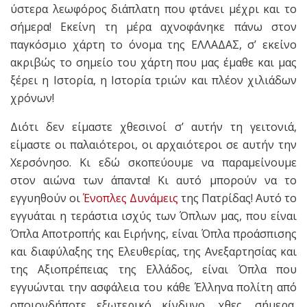
ύστερα λεωφόρος διάπλατη που φτάνει μέχρι και το
σήμερα! Εκείνη τη μέρα αχνοφάνηκε πάνω στον
παγκόσμιο χάρτη το όνομα της ΕΛΛΑΔΑΣ, σ’ εκείνο
ακριβώς το σημείο του χάρτη που μας έμαθε και μας
ξέρει η Ιστορία, η Ιστορία τριών και πλέον χιλιάδων
χρόνων!
Διότι δεν είμαστε χθεσινοί σ’ αυτήν τη γειτονιά,
είμαστε οι παλαιότεροι, οι αρχαιότεροι σε αυτήν την
Χερσόνησο. Κι εδώ σκοπεύουμε να παραμείνουμε
στον αιώνα των άπαντα! Κι αυτό μπορούν να το
εγγυηθούν οι
Ένοπλες Δυνάμεις
της Πατρίδας! Αυτό το
εγγυάται η τεράστια ισχύς των Όπλων μας, που είναι
Όπλα Αποτροπής και Ειρήνης, είναι Όπλα προάσπισης
και διαφύλαξης της Ελευθερίας, της Ανεξαρτησίας και
της Αξιοπρέπειας της Ελλάδος, είναι Όπλα που
εγγυώνται την ασφάλεια του κάθε Έλληνα πολίτη από
οποιονδήποτε εξωτερικό κίνδυνο, χθες, σήμερα,