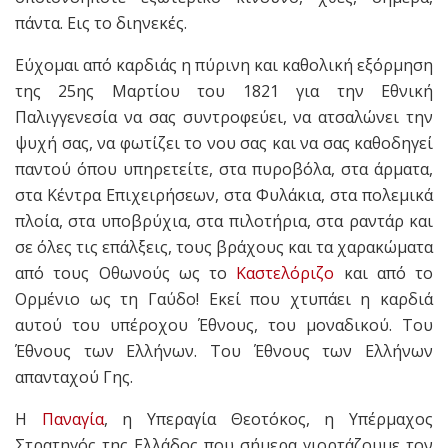
πάντα. Εις το διηνεκές.
Εύχομαι από καρδιάς η πύρινη και καθολική εξόρμηση
της 25ης Μαρτίου του 1821 για την Εθνική
Παλιγγενεσία να σας συντροφεύει, να ατσαλώνει την
ψυχή σας, να φωτίζει το νου σας και να σας καθοδηγεί
παντού όπου υπηρετείτε, στα πυροβόλα, στα άρματα,
στα Κέντρα Επιχειρήσεων, στα Φυλάκια, στα πολεμικά
πλοία, στα υποβρύχια, στα πιλοτήρια, στα ραντάρ και
σε όλες τις επάλξεις, τους βράχους και τα χαρακώματα
από τους Οθωνούς ως το
Καστελόριζο
και από το
Ορμένιο ως τη Γαύδο! Εκεί που χτυπάει η καρδιά
αυτού του υπέροχου Έθνους, του μοναδικού. Του
Έθνους των Ελλήνων. Του Έθνους των Ελλήνων
απανταχού Γης.
Η
Παναγία
, η Υπεραγία Θεοτόκος, η Υπέρμαχος
Στρατηγός της Ελλάδος που σήμερα γιορτάζουμε τον