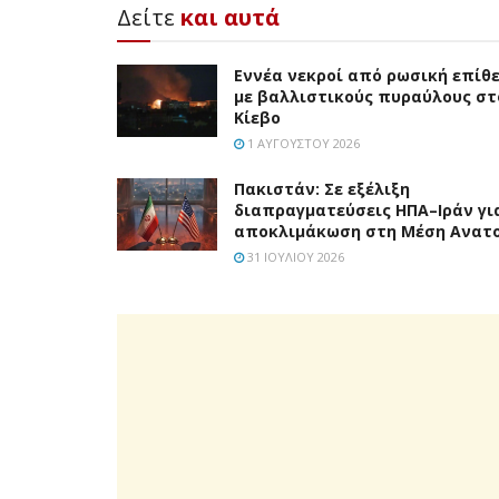
Δείτε
και αυτά
Εννέα νεκροί από ρωσική επίθ
με βαλλιστικούς πυραύλους στ
Κίεβο
1 ΑΥΓΟΎΣΤΟΥ 2026
Πακιστάν: Σε εξέλιξη
διαπραγματεύσεις ΗΠΑ–Ιράν γι
αποκλιμάκωση στη Μέση Ανατ
31 ΙΟΥΛΊΟΥ 2026