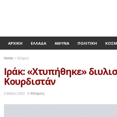
ΑΡΧΙΚΉ
ΕΛΛΆΔΑ
ΆΜΥΝΑ
ΠΟΛΙΤΙΚΉ
ΚΌΣ
Home
Κόσμος
Ιράκ: «Χτυπήθηκε» διυλι
Κουρδιστάν
2 Μαΐου 2022
in
Κόσμος